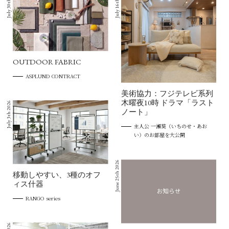
July 30th 2026
July 16th 2026
OUTDOOR FABRIC
ASPLUND CONTRACT
美術協力：フジテレビ系列
木曜夜10時 ドラマ「ラスト
July 3th 2026
ノート」
主人公 一瀬葵（いちのせ・あお
い）のお部屋を大公開
June 25th 2026
移動しやすい、3種のオフ
ィス什器
RANGO series