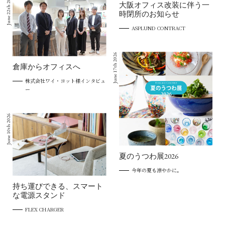
June 22th 2026
大阪オフィス改装に伴う一
時閉所のお知らせ
ASPLUND CONTRACT
June 17th 2026
倉庫からオフィスへ
株式会社ワイ・ヨット様インタビュ
ー
June 10th 2026
夏のうつわ展2026
今年の夏も涼やかに。
持ち運びできる、スマート
な電源スタンド
FLEX CHARGER