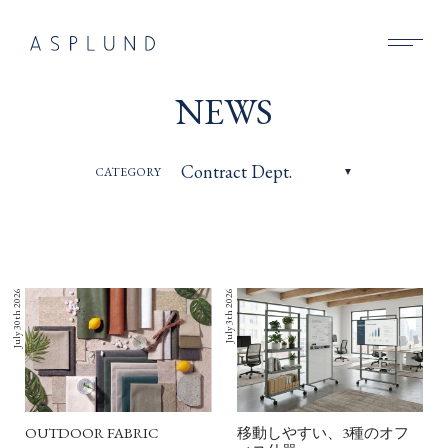
BUSINESS
NEWS
SUSTAINABILITY
CATEGORY
COMPANY
RECRUIT
NEWS
July 30th 2026
July 3th 2026
CONTACT
OUTDOOR FABRIC
移動しやすい、3種のオフ