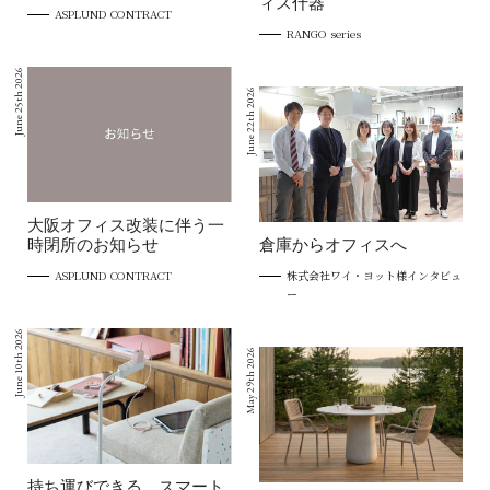
ィス什器
ASPLUND CONTRACT
RANGO series
June 25th 2026
June 22th 2026
大阪オフィス改装に伴う一
時閉所のお知らせ
倉庫からオフィスへ
ASPLUND CONTRACT
株式会社ワイ・ヨット様インタビュ
ー
June 10th 2026
May 29th 2026
持ち運びできる、スマート