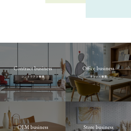
ます。
・家具、インテリア、雑貨、アパレル、生活用品などの業界経験
・お客様への家具・インテリア雑貨のコーディネート提案等
初めに、以下の「採用フォーム」から、当社宛にご連絡ください。
※お送りいただいた履歴書等はご返送致しかねますので予めご了
勤務地
勤務時間/日数
お問合せ
・海外工場・海外メーカーとの折衝経験
・法人のお客様の対応、見積作成など
その後、「応募先メールアドレス」宛て、または郵送にて、履歴書（写
承下さい。
募集人数
・商品企画、生産管理、貿易実務の経験
・ONLINE SHOP、HPの商品登録やページ作成
真貼付）と職務経歴書をお送り願います。
(1)東京本社：東京都品川区北品川5-9-11 大崎MTビル 4F
実働1日7時間～8時間（10:30～20:30の間でのシフトによる）
人事総務チーム
待遇・福利厚生
・英語、中国語などの語学スキル
・SNSの運用
応募書類の受領から1週間程度を目途に、書類選考の結果をご連
(2)TIMELESS COMFORT自由が丘店：東京都目黒区自由が丘2-9-
1～2名
週4勤務～(土・日・祝勤務可能な方歓迎） 勤務時間応相談
電話：03-3769-0837
絡致します。
納品事例
11 自由が丘八幸ビル
メール：recruit-honbu@asplund.co.jp
【給与】
【求める人物像】
スキルや経験に応じ、当社規定により優遇します。
雇用形態
・モノづくりに興味があり、提案力を活かしたい方
[応募先]
勤務地
勤務地
昇給（年1回）、賞与（年2回）
※お送りいただいた個人情報につきましては、当社スタッフの採用
・自ら考え、主体的に行動できる方
recruit-honbu@asplund.co.jp
応募条件
【勤務時間】
アルバイト
以外の目的では使用いたしません。
・社内外の関係者と丁寧に連携できる方
(1)東京本社：東京都品川区北品川5-9-11 大崎MTビル 4F
東京都目黒区自由が丘2-9-11 自由が丘八幸ビル
基本時間 9：00~18：00（内休憩1時間）※テレワーク週1日推奨
※お送りいただいた履歴書等はご返送致しかねますので予めご了
・変化のある環境を前向きに楽しめる方
【いずれか必須】
(2)TIMELESS COMFORT自由が丘店：東京都目黒区自由が丘2-9-
TIMELESS COMFORT自由が丘
または
【休日、休暇】
承下さい。
・トレンド感度が高く、インテリアや暮らしに関心のある方
・バイヤー経験(業界不問)
11 自由が丘八幸ビル
年間休日数124日（土・日・祝日) ※2025年度実績
募集人数
・商品企画のご経験があり今後バイヤー業務に携わりたい方
主にタイムレスコンフォート自由が丘店へ出社いただきます。
年間休日の他、休暇あり（夏季休暇3日、冬季休暇2日、慶弔休暇、
〒141-0001
Contract business
Office business
【求める人物像】
応募条件
年次有給休暇 入社半年経過時点10日）
1名
東京都品川区北品川5丁目9番11号 大崎MTビル 4F
待遇・福利厚生
生活雑貨・ファッションが好きで、一緒にタイムレスコンフォートを
【交通費】
コントラクト事業
オフィス事業
株式会社アスプルンド 本社採用担当 宛
盛り上げて下さる方
応募条件
・学歴不問
全額実費支給
【給与】
採用フォーム
・未経験者可
【その他】
勤務時間/日数
スキルや経験に応じ、当社規定により優遇します。
【いずれか必須】
・家具、インテリア、ライフスタイルに興味・関心のある方歓迎
雇用保険・社会保険完備、スタッフ割引制度、退職金制度あり。持
お問合せ
昇給（年1回）、賞与（年2回）
待遇
・自社ECサイト運営経験者、ZOZO運営経験者（業界不問）
株会あり
実働1日7時間～8時間（11:00～19:00の間でのシフトによる）
【勤務時間】
・バナー製作、SNS運用経験者
服装自由（原則）
週3勤務～(土・日・祝勤務可能な方歓迎） 勤務時間応相談
人事総務チーム
基本9:00~18：00 ※変形労働時間制導入 ※テレワーク週1日
【給与】
待遇
産育休取得実績あり（男性取得実績もあり。ほとんどの方が復帰
電話：03-3769-0837
推奨
スキルや経験に応じ、当社規定により優遇します。
されています。）
【求める人物像】
メール：recruit-honbu@asplund.co.jp
【休日、休暇】
昇給（年1回）、賞与（年2回）
時給 1,230円～
インテリアや家具が好きな方で、タイムレスコンフォートを一緒に
勤務地
年間休日数124日（土・日・祝日) ※2025年実績
【勤務時間】
交通費支給（月2万円まで）、社会保険完備、従業員割引制度あり。
盛り上げて下さる方
採用フォーム
年間休日の他、休暇あり（夏季休暇3日、冬季休暇2日、慶弔休暇、
OEM business
Store business
※お送りいただいた個人情報につきましては、当社スタッフの採用
基本9:00~18：00 ※変形労働時間制導入 ※テレワーク週1日
※詳細については、面接時にご案内します。
応募方法
主体性を持ってECの成長に向けて業務遂行して下さる方
東京都渋谷区恵比寿南3-5-7 恵比寿デジタルゲートビル2F SHOP
年次有給休暇 入社半年経過時点10日）