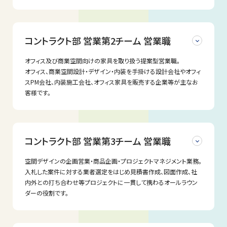
募集職種
営業職
コントラクト部 営業第2チーム 営業職
配属部署
オフィス及び商業空間向けの家具を取り扱う提案型営業職。
オフィス、商業空間設計・デザイン・内装を手掛ける設計会社やオフィ
コントラクト部 営業第1チーム
スPM会社、内装施工会社、オフィス家具を販売する企業等が主なお
客様です。
業務内容
募集職種
ホテル、ブライダル施設、レストラン等で使用される業務用家具を
取り扱う提案型営業職。
営業職
コントラクト部 営業第3チーム 営業職
店舗等の設計・デザイン・内装を手掛ける設計会社や施工会社、
飲食店や商業施設などを運営する企業が主なお客様です（既存顧
客中心）。
配属部署
空間デザインの企画営業・商品企画・プロジェクトマネジメント業務。
入札した案件に対する業者選定をはじめ見積書作成、図面作成、社
コントラクト部 営業第2チーム
＜具体的な業務＞
内外との打ち合わせ等プロジェクトに一貫して携わるオールラウン
・顧客対応全般
ダーの役割です。
・商品企画、提案
業務内容
・海外、国内工場への発注
募集職種
・生産管理、スケジュール管理
オフィスや商業空間で使用される業務用家具を取り扱う提案型営
・その他付随する業務