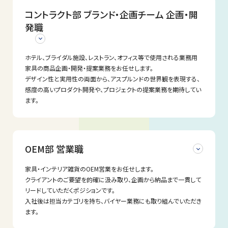
業職。
空間デザインの企画営業・商品企画・プロジェクトマネジメント
コントラクト部 ブランド・企画チーム 企画・開
オフィス、商業空間設計・デザイン・内装を手掛ける設計会社やオ
フィスPM会社、内装施工会社、オフィス家具を販売する企業等が
発職
雇用形態
主なお客様です。（既存顧客および新規顧客開拓含む）
配属部署
正社員
コントラクト部 営業第3チーム
＜具体的な業務＞
ホテル、ブライダル施設、レストラン、オフィス等で使用される業務用
顧客対応全般
家具の商品企画・開発・提案業務をお任せします。
勤務地
新規顧客開拓
デザイン性と実用性の両面から、アスプルンドの世界観を表現する、
業務内容
その他付随する業務
感度の高いプロダクト開発や、プロジェクトの提案業務を期待してい
〒141-0001
様々な空間デザインの企画営業・商品企画・プロジェクトマネジメ
ます。
東京都品川区北品川5丁目9番11号 大崎MTビル 4F
ント
雇用形態
募集職種
応募条件
正社員
＜具体的な業務＞
新規オープンやリニューアルを控えた宿泊施設や店舗のコンセプ
企画・開発
OEM部 営業職
・法人営業の経験をお持ちの方（業界経験等は不問）
トやイメージを捉えた空間デザインの提案営業・商品企画・プロジ
勤務地
ェクトマネジメントを行って頂きます。
商談先は既存のホテル、直営店を運営する企業やオフィスリニュ
＜あれば尚可の経験＞
配属部署
家具・インテリア雑貨のOEM営業をお任せします。
〒141-0001
ーアルを検討する企業が中心。
・ライフスタイル関連業界での営業経験
クライアントのご要望を的確に汲み取り、企画から納品まで一貫して
東京都品川区北品川5丁目9番11号 大崎MTビル 4F
・海外の工場、仕入先、顧客等との取引経験
コントラクト部 ブランド・企画チーム 企画・開発
リードしていただくポジションです。
・設計図面などを取り扱った（読んだ事がある）経験
※入札した案件に対する業者選定をはじめ見積書作成、図面作
入社後は担当カテゴリを持ち、バイヤー業務にも取り組んでいただき
・中級程度のPCスキル（Excel、PowerPoint、Word等）
成、社内外との打ち合わせ等プロジェクトに一貫して携わるオー
応募条件
ます。
ルラウンダーの役割です。
業務内容