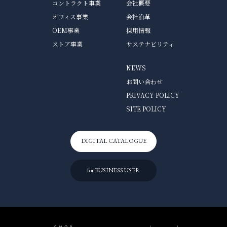
※お送りいただいた履歴書等はご返送致しかねますので予めご了
コントラクト事業
会社概要
TEL：03-5701-5271
東京都品川区北品川5丁目9番11号 大崎MTビル 4F
recruit-honbu@asplund.co.jp
承下さい。
株式会社アスプルンド 本社採用担当 宛
応募方法
応募方法
オフィス事業
会社沿革
※お預かりする個人情報は、当社スタッフの採用目的以外では使
または
OEM事業
採用情報
初めに、以下の「採用フォーム」から、当社宛にご連絡ください。
用致しません。
初めに、以下の「採用フォーム」から、当社宛にご連絡ください。
〒141-0001
お問合せ
その後、「応募先メールアドレス」宛て、または郵送にて、履歴書（写
※お送りいただいた応募書類はご返却致しかねますので、予めご
ストア事業
サステナビリティ
東京都品川区北品川5丁目9番11号 大崎MTビル 4F
真貼付）と職務経歴書をお送り願います。
了承下さい。
株式会社アスプルンド 本社採用担当 宛
その後、「応募先メールアドレス」宛て、または郵送にて、履歴書（写
採用フォーム
人事総務チーム
応募書類の受領から1週間程度を目途に、書類選考の結果をご連
真貼付）と職務経歴書をお送り願います。店頭でもお受け取り可
NEWS
電話：03-3769-0837
絡致します。
能です。
メール：recruit-honbu@asplund.co.jp
店舗風景
お問い合わせ
お問合せ
応募書類の受領から1週間程度を目途に、書類選考の結果をご連
[応募先]
絡致します。
PRIVACY POLICY
※お送りいただいた個人情報につきましては、当社スタッフの採用
人事総務チーム
recruit-honbu@asplund.co.jp
SITE POLICY
以外の目的では使用いたしません。
電話：03-3769-0837
[応募先]
※お送りいただいた履歴書等はご返送致しかねますので予めご了
メール：recruit-honbu@asplund.co.jp
または
recruit-honbu@asplund.co.jp
承下さい。
※お送りいただいた個人情報につきましては、当社スタッフの採用
〒141-0001
以外の目的では使用いたしません。
東京都品川区北品川5丁目9番11号 大崎MTビル 4F
DIGITAL CATALOGUE
なお、ご応募前のお電話・メールによるお問い合わせも歓迎です。
※お送りいただいた履歴書等はご返送致しかねますので予めご了
株式会社アスプルンド 本社採用担当 宛
気兼ねなくご連絡ください。
承下さい。
for BUSINESS USER
採用フォーム
お問合せ
お問合せ
店舗風景
人事総務チーム
〒150-0022
電話：03-3769-0837
東京都渋谷区恵比寿南3-5-7 恵比寿デジタルゲートビル2F
メール：recruit-honbu@asplund.co.jp
SHOP ASPLUND 恵比寿店
※お送りいただいた個人情報につきましては、当社スタッフの採用
TEL：03-5725-8651