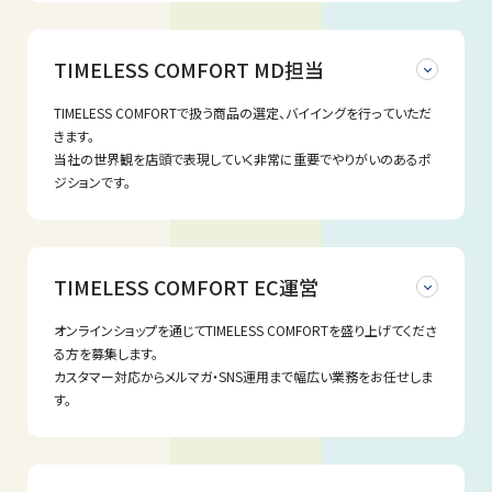
・法人営業の経験をお持ちの方（業界経験等は不問）
待遇
ホテル、ブライダル施設、レストラン、オフィス等で使用される業務
募集職種
雇用形態
用家具の商品企画・開発や、プロジェクトのプランニングなど。営
【給与】
＜あれば尚可の経験＞
業チームと連携し、お客様のニーズとアスプルンドの世界観を反
営業職
TIMELESS COMFORT MD担当
スキルや経験に応じ、当社規定により優遇します。
・オフィス、商業空間に対する家具の提案営業経験
正社員
映させたインテリア家具の企画・開発・提案を行っていただきます。
昇給（年1回）、賞与（年2回）
・仕入先、顧客等との取引経験
【勤務時間】
・設計図面などを取り扱った（読んだ事がある）経験
配属部署
TIMELESS COMFORTで扱う商品の選定、バイイングを行っていただ
・商品企画、開発、デザイン、製作図面の作成
基本9:00~18：00 ※変形労働時間制導入 ※テレワーク週1日
・オフィス、商業空間向けレイアウトプラン提案作成経験
勤務地
・海外工場、国内工場への製作指示、素材やサンプルの手配
きます。
推奨
・中級程度のPCスキル（Excel、PowerPoint、Word等）
OEM部
・商品撮影、カタログや広告・宣伝ツールのクリエイティブディレク
当社の世界観を店頭で表現していく非常に重要でやりがいのあるポ
【休日、休暇】
〒141-0001
ション
ジションです。
年間休日数124日（土・日・祝日) ※2025年実績
東京都品川区北品川5丁目9番11号 大崎MTビル 4F
・展示会やイベントの企画運営や、自社ブランドサイトの運営管理
年間休日の他、休暇あり（夏季休暇3日、冬季休暇2日、慶弔休暇、
待遇
業務内容
・担当ブランド（サプライヤー）の売上、粗利、在庫などのコントロー
年次有給休暇 入社半年経過時点10日）
募集職種
ル
【交通費】
【給与】
応募条件
クライアントの要望に応じた商品企画・提案から、海外工場との調
・その他付随する業務
交通費支給（上限月2万円まで）
スキルや経験に応じ、当社規定により優遇します。
整、品質管理、納品までの一連のディレクション業務をお任せしま
生活雑貨・ファッションのバイヤー
TIMELESS COMFORT EC運営
【その他】
昇給（年1回）、賞与（年2回）
・現場監理、プロジェクトマネジメント経験のある方
す。バイヤーとして必要な一通りの経験を積むことができる、やり
雇用保険・社会保険完備、スタッフ割引制度、退職金制度あり、持
【勤務時間】
・お客様の要望に対し、適切な対応ができる方
がいのあるポジションです。
雇用形態
株会制度あり。
基本9:00~18：00 ※変形労働時間制導入 ※テレワーク週1日
・トレンドに敏感で常にアンテナを張っている方
配属部署
オンラインショップを通じてTIMELESS COMFORTを盛り上げてくださ
服装自由（原則）
推奨
・業界問わず営業経験のある方
正社員
る方を募集します。
＜具体的な業務＞
産育休取得実績あり（男性取得実績もあり。ほとんどの方が復帰
【休日、休暇】
・物件も増えているので経験者を歓迎しますが、未経験も可。
ストア部
・法人顧客（ライフスタイル店、メーカー、家具/雑貨小売店向け）へ
カスタマー対応からメルマガ・SNS運用まで幅広い業務をお任せしま
されています。）
年間休日数124日（土・日・祝日） ※2025年実績
・人柄重視の採用です。興味関心を持って知識を吸収できる方を歓
の営業活動、ニーズヒアリング
す。
※詳細については、面接時にご案内いたします。
年間休日の他、休暇あり（夏季休暇3日、冬季休暇2日、慶弔休暇、
迎します。
勤務地
・OEM商品の企画提案
年次有給休暇 入社半年経過時点10日）
・国内外の工場や仕入れ先、顧客との折衝経験があれば尚歓迎し
業務内容
・海外・国内サプライヤー、協力工場との折衝
【交通費】
ます。
募集職種
〒150-0022
・見積作成、価格・納期・ロット調整
応募方法
交通費支給（上限月2万円まで）
入社後は、担当カテゴリを持ってバイヤー業務に取り組んでいただ
東京都渋谷区恵比寿南3-5-7 デジタルゲートビル2F
・サンプル手配、品質確認、検品対応
【その他】
きます。
EC運営
SHOWROOM ASPLUND CONTRACT