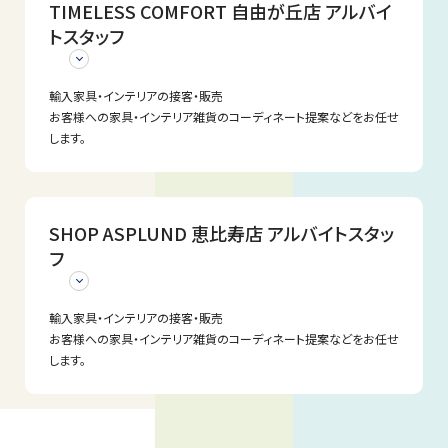
・生産管理、納品までの進行管理
TIMELESS COMFORT 自由が丘店 アルバイ
初めに、以下の「採用フォーム」から、当社宛にご連絡ください。
雇用保険・社会保険完備、スタッフ割引制度、退職金制度あり、持
待遇
バイヤーとして必要な一通りの経験を積むことができ、自社開発
（または、大崎本社）
・新規取引先の開拓および既存顧客との関係構築
その後、「応募先メールアドレス」宛て、または郵送にて、履歴書（写
株会制度あり。
商材と親和性の高い商材の選定・バイイングから、将来的には自
トスタッフ
・市場トレンドや競合調査を踏まえた商品提案
真貼付）と職務経歴書をお送り願います。
服装自由（原則）
【給与】
社商品開発まで携わっていただきます。
配属部署
応募書類の受領から1週間程度を目途に、書類選考の結果をご連
産育休取得実績あり（男性取得実績もあり。ほとんどの方が復帰
スキルや経験に応じ、当社規定により優遇します。
当社の世界観を店頭で表現していく非常に重要でやりがいのある
応募条件
絡致します。
されています。）
昇給（年1回）、賞与（年2回）
ポジションです。
ストア部
雇用形態
輸入家具・インテリアの接客・販売
※詳細については、面接時にご案内いたします。
【勤務時間】
・商品企画や開発業務の実務経験が3年以上（家具業界での経験
お客様への家具・インテリア雑貨のコーディネート提案などをお任せ
基本9:00~18：00 ※変形労働時間制導入 ※テレワーク週1日
[応募先]
があれば尚可）
正社員
＜具体的な業務＞
推奨
します。
業務内容
recruit-honbu@asplund.co.jp
・Illustrator、Photoshopの実務経験（Vectorworksの実務経験が
・商品動向・市場状況に基づいた販売計画作成
応募方法
【休日、休暇】
あれば尚可）
・直営店・ECサイトで販売する国内仕入れ商品のバイイング
年間休日数124日（土・日・祝日) ※2025年実績
入社後は、ECチームのメンバーとしてEC運営業務に取り組んでい
・インテリアのトレンドや、市場ニーズをキャッチアップしプロダクト
勤務地
(新規取引先の契約締結業務・価格交渉・資料作成・売上分析等、
業務内容
または
初めに、以下の「採用フォーム」から、当社宛にご連絡ください。
年間休日の他、休暇あり（夏季休暇3日、冬季休暇2日、慶弔休暇、
ただきます。
に反映できる方
商品に関する一連の業務を含みます)
その後、「応募先メールアドレス」宛て、または郵送にて、履歴書（写
年次有給休暇 入社半年経過時点10日）
タイムレスコンフォートの自社EC運営と、モール出店をしています
・社内外の関係者を巻き込み、プロジェクトを推進できるコミュニ
東京都品川区北品川5-9-11 大崎MTビル 4F
・商品企画部署とも連携しながら企画業務
・輸入家具・インテリアの接客・販売
〒141-0001
真貼付）と職務経歴書をお送り願います。
【交通費】
SHOP ASPLUND 恵比寿店 アルバイトスタッ
ので、ECに関わる様々な業務を経験することができます。店舗運
ケーション能力
(工場への発注などは専門部署での実施です。)
・お客様への家具・インテリア雑貨のコーディネート提案等
東京都品川区北品川5丁目9番11号 大崎MTビル 4F
応募書類の受領から1週間程度を目途に、書類選考の結果をご連
交通費支給（上限月2万円まで）
営をしている本部メンバーと協力してチームで運営していますの
フ
株式会社アスプルンド 本社採用担当 宛
絡致します。
【その他】
で、未経験業務も安心して学べる環境です。
応募条件
【求める人物像】
雇用保険・社会保険完備、スタッフ割引制度、退職金制度あり、持
雇用形態
雇用形態
・豊かな創造力と幅広い好奇心を持ち、それらを業務に反映でき
株会制度あり。
[応募先]
＜必須条件＞
＜具体的な業務＞
る学習意欲のある方
お問合せ
服装自由（原則）
輸入家具・インテリアの接客・販売
recruit-honbu@asplund.co.jp
・法人営業の経験がある方
正社員
・商品関連業務、物流対応、カスタマー対応、各種システム対応
アルバイト
・ヒアリング内容を要件定義に落とし、根拠ある提案のできる方
産育休取得実績あり（男性取得実績もあり。ほとんどの方が復帰
お客様への家具・インテリア雑貨のコーディネート提案などをお任せ
・基本的なPCスキル（Excel、Word、PowerPoint）
・商品仕入れ、販促計画、コンテンツ作成、メルマガ・SNS運用など
・チームワークを大切にし、柔軟な姿勢とコミュニケーション力を
人事総務チーム
されています。）
します。
・社内外との調整業務を円滑に進められる方
または
発揮しながら、全体の成果向上に努めることができる方
電話：03-3769-0837
※詳細については、面接時にご案内いたします。
・日本語での高いコミュニケーション能力
募集人数
募集人数
〒141-0001
・主体性と責任感を持ちつつ、謙虚に学び続ける姿勢を大切にで
メール：recruit-honbu@asplund.co.jp
雇用形態
東京都品川区北品川5丁目9番11号 大崎MTビル 4F
きる方
業務内容
1名
1名
株式会社アスプルンド 本社採用担当 宛
・スケジュールを明確にし、タスク管理ができる方
＜あれば尚可の経験＞
応募方法
※お送りいただいた個人情報につきましては、当社スタッフの採用
正社員
・海外のサプライヤーと英語でのやりとりができる方は優遇いたし
・OEM／ODM営業の経験
・輸入家具・インテリアの接客・販売
以外の目的では使用いたしません。