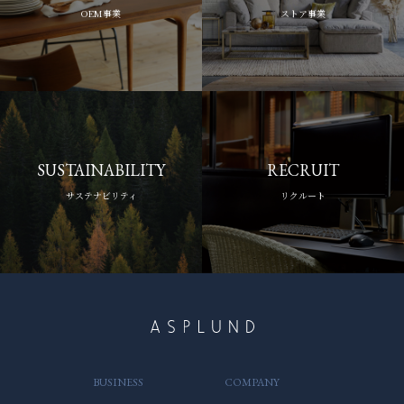
以外の目的では使用いたしません。
推奨
Excelスキル中級程度
ASPLUND 恵比寿店
OEM事業
ストア事業
【交通費】
※お送りいただいた履歴書等はご返送致しかねますので予めご了
【休日、休暇】
初めに、以下の「採用フォーム」から、当社宛にご連絡ください。
代官山駅より徒歩5分、恵比寿駅より徒歩7分
交通費支給（上限月2万円まで）
承下さい。
年間休日数124日（土・日・祝日） ※2025年実績
応募方法
【その他】
年間休日の他、休暇あり（夏季休暇3日、冬季休暇2日、慶弔休暇、
待遇
その後、「応募先メールアドレス」宛て、または郵送にて、履歴書（写
雇用保険・社会保険完備、スタッフ割引制度、退職金制度あり、持
年次有給休暇 入社半年経過時点10日）
初めに、以下の「採用フォーム」から、当社宛にご連絡ください。
応募条件
真貼付）と職務経歴書をお送り願います。
株会制度あり。
【交通費】
【給与】
応募書類の受領から1週間程度を目途に、書類選考の結果をご連
服装自由（原則）
交通費支給（上限月2万円まで）
スキルや経験に応じ、当社規定により優遇します。
その後、「応募先メールアドレス」宛て、または郵送にて、履歴書（写
・学歴不問
絡致します。
産育休取得実績あり（男性取得実績もあり。ほとんどの方が復帰
【その他】
採用フォーム
昇給（年1回）、賞与（年2回）
真貼付）と職務経歴書をお送り願います。店頭でもお受け取り可
・未経験者可
されています。）
雇用保険・社会保険完備、スタッフ割引制度、退職金制度あり、持
【勤務時間】
能です。
・ONLINE SHOPを運営しているため、WEBの実務経験がある方歓
※詳細については、面接時にご案内いたします。
[応募先]
株会制度あり。
基本9:00~18：00 ※変形労働時間制導入 ※テレワーク週1日
応募書類の受領から1週間程度を目途に、書類選考の結果をご連
迎
recruit-honbu@asplund.co.jp
服装自由（原則）
SUSTAINABILITY
RECRUIT
推奨
絡致します。
・SNSに関する業務もあるため、写真が好きな方やカメラに興味の
産育休取得実績あり（男性取得実績もあり。ほとんどの方が復帰
【休日、休暇】
ある方歓迎
応募方法
サステナビリティ
リクルート
されています。）
または
年間休日数124日（土・日・祝日） ※2025年実績
・家具、インテリア、ライフスタイルに興味・関心のある方歓迎。イン
[応募先]
※詳細については、面接時にご案内いたします。
〒141-0001
年間休日の他、休暇あり（夏季休暇3日、冬季休暇2日、慶弔休暇、
テリアコーディネーターなどの資格をお持ちの方も活躍していま
初めに、以下の「採用フォーム」から、当社宛にご連絡ください。
recruit-honbu@asplund.co.jp
東京都品川区北品川5丁目9番11号 大崎MTビル 4F
年次有給休暇 入社半年経過時点10日）
す。
その後、「応募先メールアドレス」宛て、または郵送にて、履歴書（写
株式会社アスプルンド 本社採用担当 宛
【交通費】
・海外からのお客様が多く来店されるため、語学が堪能な方はそ
真貼付）と職務経歴書をお送り願います。
応募方法
なお、ご応募前のお電話・メールによるお問い合わせも歓迎です。
交通費支給（上限月2万円まで）
のスキルを活かせます。
応募書類の受領から1週間程度を目途に、書類選考の結果をご連
気兼ねなくご連絡ください。
【その他】
お問合せ
絡致します。
初めに、以下の「採用フォーム」から、当社宛にご連絡ください。
雇用保険・社会保険完備、スタッフ割引制度、退職金制度あり、持
人事総務チーム
その後、「応募先メールアドレス」宛て、または郵送にて、履歴書（写
株会制度あり。
待遇
電話：03-3769-0837
[応募先]
真貼付）と職務経歴書をお送り願います。
お問合せ
服装自由（原則）
メール：recruit-honbu@asplund.co.jp
recruit-honbu@asplund.co.jp
応募書類の受領から1週間程度を目途に、書類選考の結果をご連
産育休取得実績あり（男性取得実績もあり。ほとんどの方が復帰
時給 1,230円～
絡致します。
〒152-0035
されています。）
交通費支給（月2万円まで）、社会保険完備、従業員割引制度あり。
※お送りいただいた個人情報につきましては、当社スタッフの採用
東京都目黒区自由が丘2-9-11 自由が丘八幸ビル1F
BUSINESS
COMPANY
または
※詳細については、面接時にご案内いたします。
※詳細については、面接時にご案内します。
以外の目的では使用いたしません。
TIMELESS COMFORT自由が丘店 採用担当 宛
〒141-0001
[応募先]