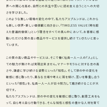
界への関心を高め、自然との共生や互いに認め支え合うことへの大切
さを学びました。
このような激しい環境の変化の中で、私たちアスプルンドは、これから
も新しい世界・新しい価値観と向き合い、『TIMELESS VALUE（時を超
えた普遍的価値）』という理念をすべての真ん中において、お客様に感
動いただける質の高い商品やサービスを提供し続けていきたいと思っ
ています。
この質の高い商品やサービスは、そこで働く社員一人一人の『人』とし
ての魅力が無ければ実現出来ません。マナーやモラルに対する志の高
さや、謙虚に学び続ける姿勢といった『知性』、そして世の中の変化を
敏感に感じ取ったり、異なる立場や考えに耳を傾け、互いを尊重し合う
といった『感性』を、社員一人一人が日々努力して磨き続けることが大
切です。
私たちアスプルンドは、世の中の変化を敏感に感じ取り、創意工夫をも
って、自ら考え自ら行動できる、そんな知性と感性の豊かな人材を育て