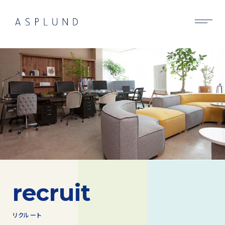
BUSINESS
SUSTAINABILITY
COMPANY
RECRUIT
NEWS
CONTACT
recruit
リクルート