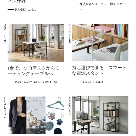
ィス什器
株式会社ワイ・ヨット様インタビュ
ー
RANGO series
June 10th 2026
May 29th 2026
持ち運びできる、スマート
1台で、ソロデスクからミ
な電源スタンド
ーティングテーブルへ
FLEX CHARGER
BASED-WIZ SWALLOW DESK
May 25th 2026
March 17th 2026