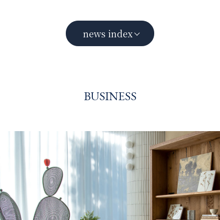
news index
BUSINESS