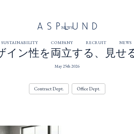
NEWS
SUSTAINABILITY
COMPANY
RECRUIT
NEWS
ザイン性を両立する、見せ
May 25th 2026
Contract Dept.
Office Dept.