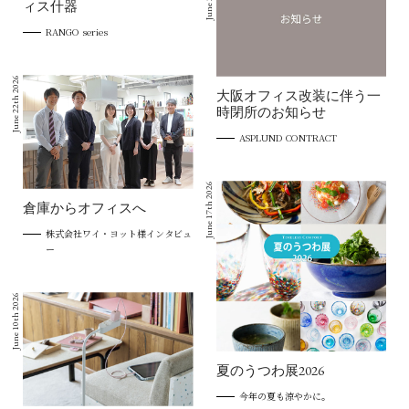
ィス什器
RANGO series
June 22th 2026
大阪オフィス改装に伴う一
時閉所のお知らせ
ASPLUND CONTRACT
June 17th 2026
倉庫からオフィスへ
株式会社ワイ・ヨット様インタビュ
ー
June 10th 2026
夏のうつわ展2026
今年の夏も涼やかに。