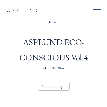
BUSINESS
NEWS
SUSTAINABILITY
ASPLUND ECO-
COMPANY
CONSCIOUS Vol.4
RECRUIT
NEWS
March 9th 2024
CONTACT
Contract Dept.