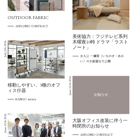
OUTDOOR FABRIC
ASPLUND CONTRACT
美術協力：フジテレビ系列
木曜夜10時 ドラマ「ラスト
July 3th 2026
ノート」
主人公 一瀬葵（いちのせ・あお
い）のお部屋を大公開
June 25th 2026
移動しやすい、3種のオフ
ィス什器
RANGO series
June 22th 2026
大阪オフィス改装に伴う一
時閉所のお知らせ
ASPLUND CONTRACT