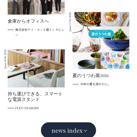
June 17th 2026
倉庫からオフィスへ
株式会社ワイ・ヨット様インタビュ
ー
June 10th 2026
夏のうつわ展2026
今年の夏も涼やかに。
持ち運びできる、スマート
な電源スタンド
FLEX CHARGER
news index