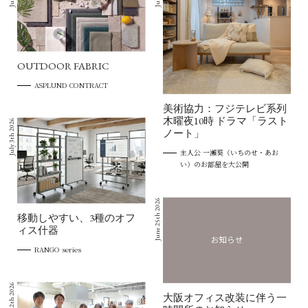
OUTDOOR FABRIC
ASPLUND CONTRACT
美術協力：フジテレビ系列
木曜夜10時 ドラマ「ラスト
July 3th 2026
ノート」
主人公 一瀬葵（いちのせ・あお
い）のお部屋を大公開
June 25th 2026
移動しやすい、3種のオフ
ィス什器
RANGO series
June 22th 2026
大阪オフィス改装に伴う一