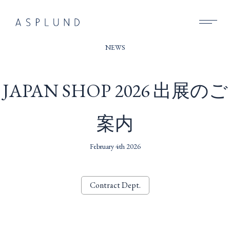
BUSINESS
NEWS
SUSTAINABILITY
JAPAN SHOP 2026 出展のご
COMPANY
案内
RECRUIT
NEWS
February 4th 2026
CONTACT
Contract Dept.