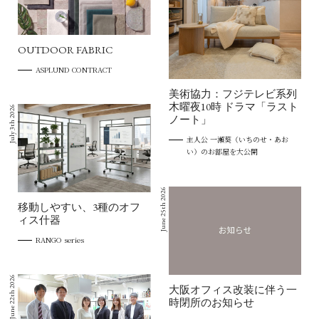
OUTDOOR FABRIC
ASPLUND CONTRACT
美術協力：フジテレビ系列
木曜夜10時 ドラマ「ラスト
July 3th 2026
ノート」
主人公 一瀬葵（いちのせ・あお
い）のお部屋を大公開
June 25th 2026
移動しやすい、3種のオフ
ィス什器
RANGO series
June 22th 2026
大阪オフィス改装に伴う一
時閉所のお知らせ