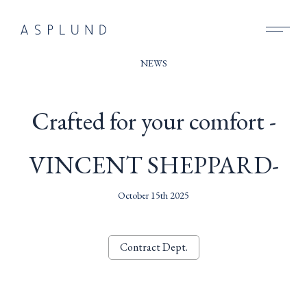
BUSINESS
NEWS
SUSTAINABILITY
Crafted for your comfort -
COMPANY
VINCENT SHEPPARD-
RECRUIT
NEWS
October 15th 2025
CONTACT
Contract Dept.