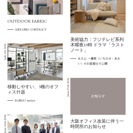
OUTDOOR FABRIC
ASPLUND CONTRACT
美術協力：フジテレビ系列
木曜夜10時 ドラマ「ラスト
July 3th 2026
ノート」
主人公 一瀬葵（いちのせ・あお
い）のお部屋を大公開
June 25th 2026
移動しやすい、3種のオフ
ィス什器
RANGO series
June 22th 2026
大阪オフィス改装に伴う一
時閉所のお知らせ