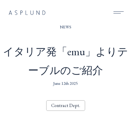
BUSINESS
NEWS
SUSTAINABILITY
イタリア発「emu」よりテ
COMPANY
ーブルのご紹介
RECRUIT
NEWS
June 12th 2025
CONTACT
Contract Dept.