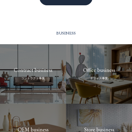
BUSINESS
Contract business
Office business
コントラクト事業
オフィス事業
OEM business
Store business