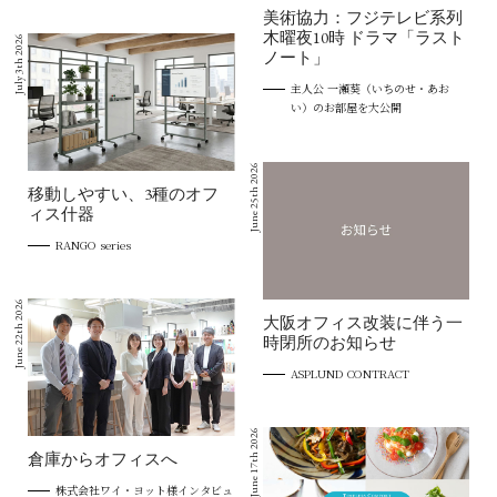
美術協力：フジテレビ系列
木曜夜10時 ドラマ「ラスト
July 3th 2026
ノート」
主人公 一瀬葵（いちのせ・あお
い）のお部屋を大公開
June 25th 2026
移動しやすい、3種のオフ
ィス什器
RANGO series
June 22th 2026
大阪オフィス改装に伴う一
時閉所のお知らせ
ASPLUND CONTRACT
June 17th 2026
倉庫からオフィスへ
株式会社ワイ・ヨット様インタビュ