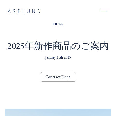
BUSINESS
NEWS
SUSTAINABILITY
2025年新作商品のご案内
COMPANY
January 21th 2025
RECRUIT
NEWS
Contract Dept.
CONTACT