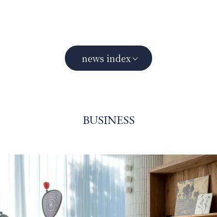
news index
BUSINESS