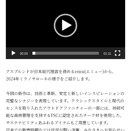
画
プ
レ
ー
ヤ
ー
00:00
01:11
アスプルンドが日本総代理店を務めるemu(エミュー)から、
2024年ミラノサローネの様子をご紹介します。
今回の新作は、技術と革新、安定と新しいインスピレーションの
完璧なシナジーを表現しています。クラシックスタイルと現代の
センスを取り入れたアウトドアファニチャーの一部には、持続可
能な森林管理を支持するFSCに認定されたチーク材を使用した、
サステナビリティあふれるアイテムもご用意しています。
日本での販売時期などは状況が整い次第、みなさまへお知らせい