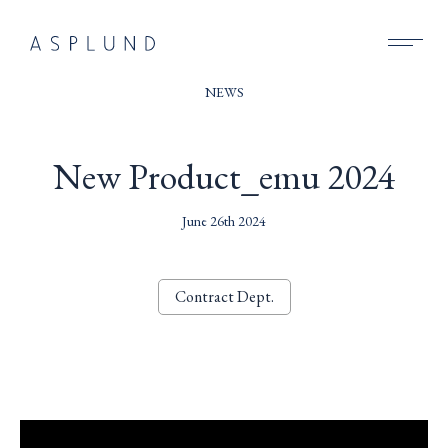
BUSINESS
NEWS
SUSTAINABILITY
New Product_emu 2024
COMPANY
June 26th 2024
RECRUIT
NEWS
Contract Dept.
CONTACT
動