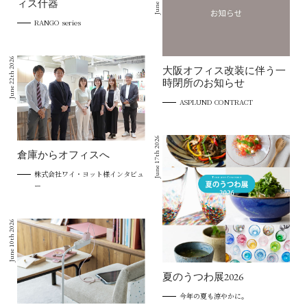
ィス什器
RANGO series
June 22th 2026
大阪オフィス改装に伴う一
時閉所のお知らせ
ASPLUND CONTRACT
June 17th 2026
倉庫からオフィスへ
株式会社ワイ・ヨット様インタビュ
ー
June 10th 2026
夏のうつわ展2026
今年の夏も涼やかに。