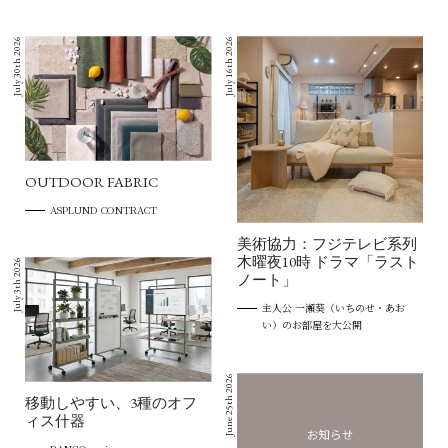
July 30th 2026
July 16th 2026
OUTDOOR FABRIC
ASPLUND CONTRACT
美術協力：フジテレビ系列
木曜夜10時 ドラマ「ラスト
July 3th 2026
ノート」
主人公 一瀬葵（いちのせ・あお
い）のお部屋を大公開
June 25th 2026
移動しやすい、3種のオフ
ィス什器