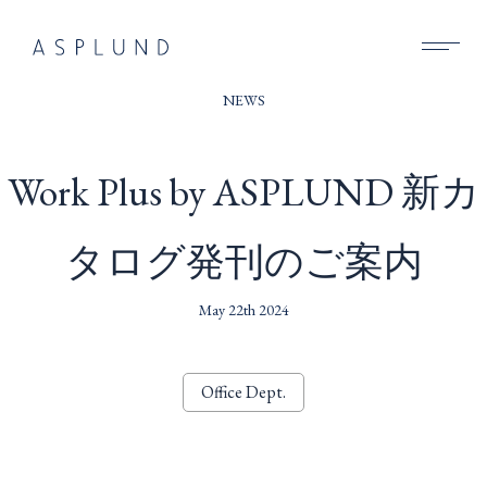
BUSINESS
NEWS
SUSTAINABILITY
Work Plus by ASPLUND 新カ
COMPANY
タログ発刊のご案内
RECRUIT
NEWS
May 22th 2024
CONTACT
Office Dept.