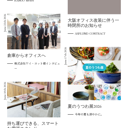
RANGO series
June 22th 2026
大阪オフィス改装に伴う一
時閉所のお知らせ
ASPLUND CONTRACT
June 17th 2026
倉庫からオフィスへ
株式会社ワイ・ヨット様インタビュ
ー
June 10th 2026
夏のうつわ展2026
今年の夏も涼やかに。
持ち運びできる、スマート