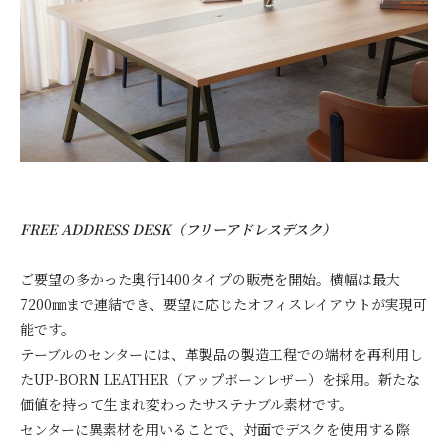
FREE ADDRESS DESK
（フリーアドレスデスク）
ご要望の多かった奥行1400タイプの販売を開始。横幅は
最大
7200㎜まで連結でき、要望に応じたオフィスレイアウトが実現可
能です。
テーブルのセンターには、⾰製品の製造⼯程での端材を再利⽤し
たUP-BORN LEATHER（アップボーンレザー）を採用。新たな
価値を持って⽣まれ変わったサステナブル素材です。
センターに異素材を用いることで、対面でデスクを使用する際