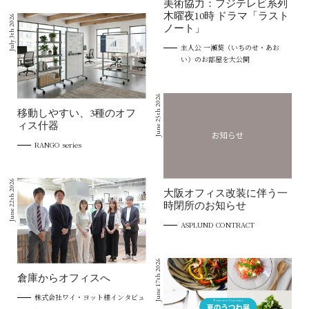
美術協力：フジテレビ系列
木曜夜10時 ドラマ「ラスト
July 3th 2026
ノート」
主人公 一瀬葵（いちのせ・あお
い）のお部屋を大公開
June 25th 2026
移動しやすい、3種のオフ
ィス什器
RANGO series
June 22th 2026
大阪オフィス改装に伴う一
時閉所のお知らせ
ASPLUND CONTRACT
June 17th 2026
倉庫からオフィスへ
株式会社ワイ・ヨット様インタビュ
ー