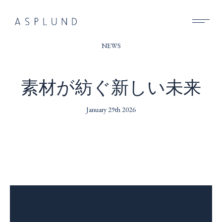
BUSINESS
NEWS
SUSTAINABILITY
素材が紡ぐ新しい未来
COMPANY
January 29th 2026
RECRUIT
NEWS
CONTACT
動
画
プ