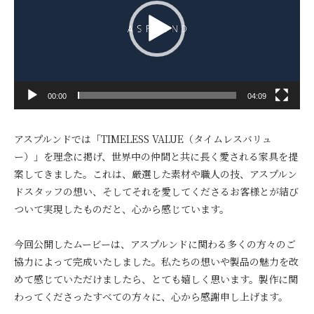
レ
ー
ヤ
ー
00:00
04:09
アスプルンドでは「TIMELESS VALUE（タイムレスバリュ
ー）」を理念に掲げ、世界中の仲間と共に長く愛される家具を提
案してきました。これは、厳選した素材や職人の技、アスプルン
ドスタッフの想い、そしてそれを愛してくださるお客様とが結び
ついて実現したものだと、心から感じています。
今回公開したムービーは、アスプルンドに関わる多くの方々のご
協力によって完成いたしました。私たちの想いや製品の魅力を改
めて感じていただけましたら、とても嬉しく思います。製作に関
わってくださったすべての方々に、心から感謝申し上げます。