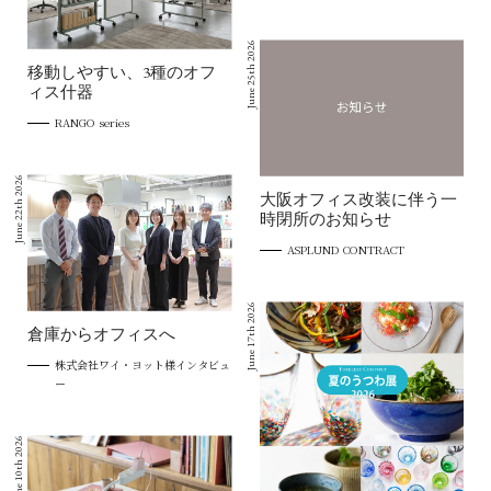
June 25th 2026
移動しやすい、3種のオフ
ィス什器
RANGO series
June 22th 2026
大阪オフィス改装に伴う一
時閉所のお知らせ
ASPLUND CONTRACT
June 17th 2026
倉庫からオフィスへ
株式会社ワイ・ヨット様インタビュ
ー
June 10th 2026