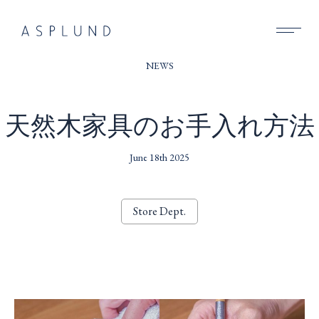
BUSINESS
NEWS
SUSTAINABILITY
天然木家具のお手入れ方法
COMPANY
June 18th 2025
RECRUIT
NEWS
Store Dept.
CONTACT