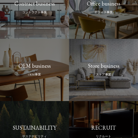
Contract business
Office business
コントラクト事業
オフィス事業
OEM business
Store business
OEM事業
ストア事業
SUSTAINABILITY
RECRUIT
サステナビリティ
リクルート