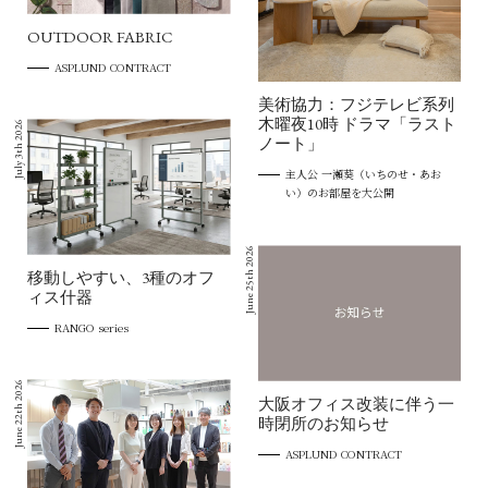
OUTDOOR FABRIC
ASPLUND CONTRACT
美術協力：フジテレビ系列
木曜夜10時 ドラマ「ラスト
July 3th 2026
ノート」
主人公 一瀬葵（いちのせ・あお
い）のお部屋を大公開
June 25th 2026
移動しやすい、3種のオフ
ィス什器
RANGO series
June 22th 2026
大阪オフィス改装に伴う一
時閉所のお知らせ
ASPLUND CONTRACT