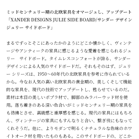
ミッドセンチュリー期の北欧家具をオマージュし、アップデート
「XANDER DESIGNS JULIE SIDE BOARD/サンダー デザイン
ジュリー サイドボード」
まるでずっとそこにあったかのようにどこか懐かしく、ヴィンテ
ージやアンティークの家具に感じるような愛着を感じられるジュ
リー サイドボード。タイムレスコンフォートが誇る、サンダー
デザインによる人気のサイドボードだ。それもそのはず、ジュリ
ー シリーズは、1950〜60年代の北欧家具を参考に作られている
から。今なお人気の高い北欧家具の黄金期の、美しくそして機能
的な家具を、現代の技術でアップデートし、甦らせているのだ。
素材は木目の美しいポプラ材で、脚部のみラバーウッド材を使
用。落ち着きのある深い色合いがミッドセンチェリー期の家具を
も彷彿とさせ、高級感と重厚感を感じる。現代の家具にはもちろ
ん、ヴィンテージの家具にもすんなりと合い、繋ぎ役にもなって
くれそうだ。他に、よりモダンで明るくナチュラルな色味のホワ
イトオーク材を用いたものもある。このサイドボードの、どこか