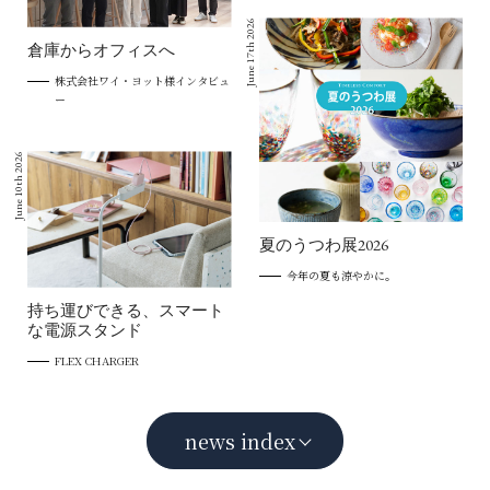
June 17th 2026
倉庫からオフィスへ
株式会社ワイ・ヨット様インタビュ
ー
June 10th 2026
夏のうつわ展2026
今年の夏も涼やかに。
持ち運びできる、スマート
な電源スタンド
FLEX CHARGER
news index