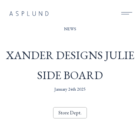
BUSINESS
NEWS
SUSTAINABILITY
XANDER DESIGNS JULIE
COMPANY
SIDE BOARD
RECRUIT
NEWS
January 24th 2025
CONTACT
Store Dept.