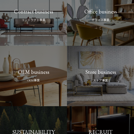
Contract business
Office business
コントラクト事業
オフィス事業
OEM business
Store business
OEM事業
ストア事業
SUSTAINABILITY
RECRUIT