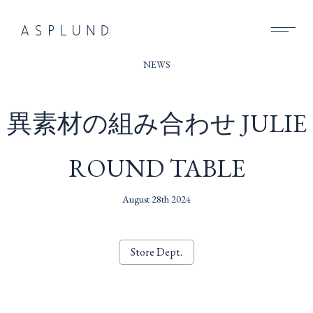
BUSINESS
NEWS
SUSTAINABILITY
異素材の組み合わせ JULIE
COMPANY
ROUND TABLE
RECRUIT
NEWS
August 28th 2024
CONTACT
Store Dept.