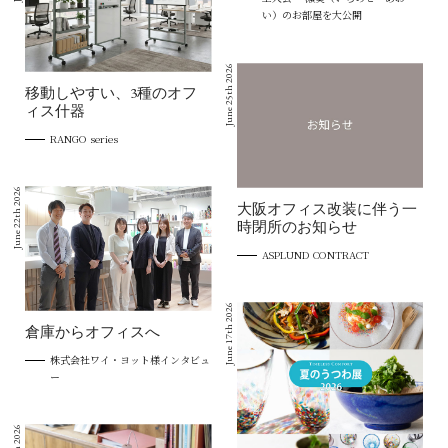
い）のお部屋を大公開
June 25th 2026
移動しやすい、3種のオフ
ィス什器
RANGO series
June 22th 2026
大阪オフィス改装に伴う一
時閉所のお知らせ
ASPLUND CONTRACT
June 17th 2026
倉庫からオフィスへ
株式会社ワイ・ヨット様インタビュ
ー