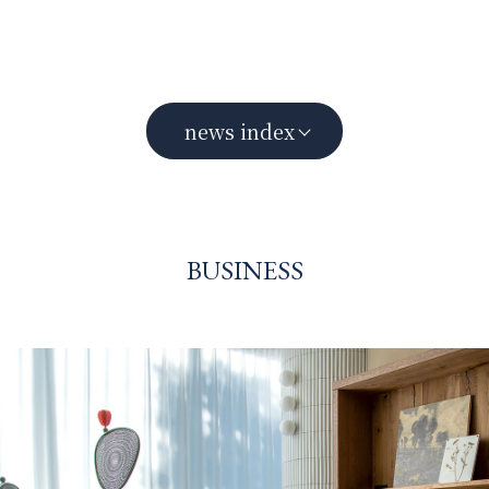
news index
BUSINESS