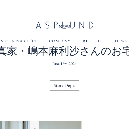
NEWS
SUSTAINABILITY
COMPANY
RECRUIT
NEWS
真家・嶋本麻利沙さんのお
June 18th 2024
Store Dept.