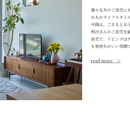
様々な方のご自宅に
の人のライフスタイ
今回は、ご主人とお
利沙さんのご自宅を
自宅で、リビングは
も気持ちのいい空間
read more ＞