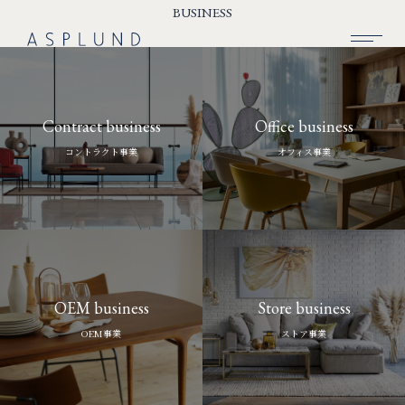
BUSINESS
BUSINESS
Contract business
Office business
SUSTAINABILITY
コントラクト事業
オフィス事業
COMPANY
RECRUIT
NEWS
CONTACT
OEM business
Store business
OEM事業
ストア事業