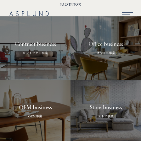
BUSINESS
BUSINESS
Contract business
Office business
SUSTAINABILITY
コントラクト事業
オフィス事業
COMPANY
RECRUIT
NEWS
CONTACT
OEM business
Store business
OEM事業
ストア事業