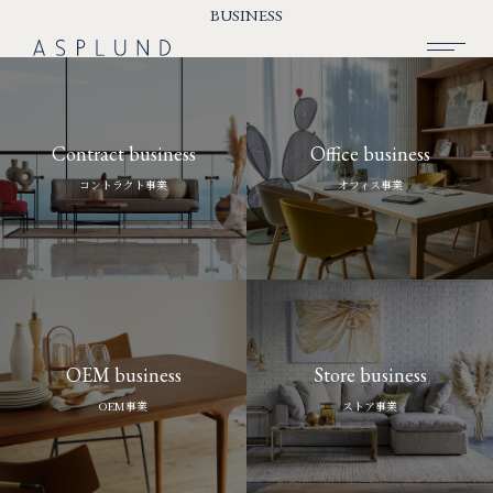
BUSINESS
BUSINESS
Contract business
Office business
SUSTAINABILITY
コントラクト事業
オフィス事業
COMPANY
RECRUIT
NEWS
CONTACT
OEM business
Store business
OEM事業
ストア事業