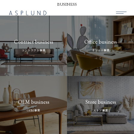
BUSINESS
BUSINESS
Contract business
Office business
SUSTAINABILITY
コントラクト事業
オフィス事業
COMPANY
RECRUIT
NEWS
CONTACT
OEM business
Store business
OEM事業
ストア事業