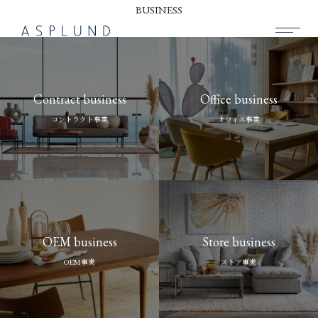
BUSINESS
BUSINESS
Contract business
Office business
SUSTAINABILITY
コントラクト事業
オフィス事業
COMPANY
RECRUIT
NEWS
CONTACT
OEM business
Store business
OEM事業
ストア事業